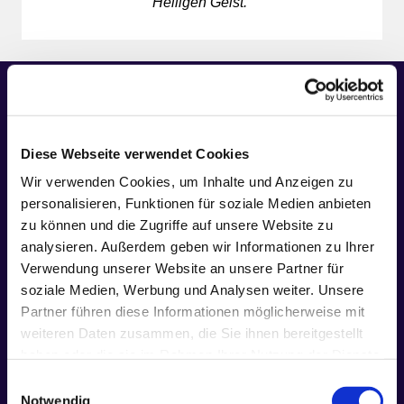
Heiligen Geist.“
Diese Webseite verwendet Cookies
Wir verwenden Cookies, um Inhalte und Anzeigen zu
personalisieren, Funktionen für soziale Medien anbieten
zu können und die Zugriffe auf unsere Website zu
Anmeldung zur Firmung
analysieren. Außerdem geben wir Informationen zu Ihrer
Verwendung unserer Website an unsere Partner für
Bitte füllen Sie unser Formular zur
soziale Medien, Werbung und Analysen weiter. Unsere
Anmeldung mit den nötigen Daten der
Partner führen diese Informationen möglicherweise mit
Firmanden und Eltern aus.
weiteren Daten zusammen, die Sie ihnen bereitgestellt
haben oder die sie im Rahmen Ihrer Nutzung der Dienste
Formular
gesammelt haben.
Einwilligungsauswahl
Notwendig