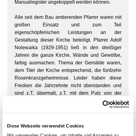
Manualregister angekoppelt werden können.
Alle seit dem Bau amtierenden Pfarrer waren mit
großen Einsatz und zum Teil
eigenschöpferischen Leistungen an der
Gestaltung dieser Kirche beteiligt. Pfarrer Adolf
Nolewaika (1929-1951) ließ in den dreißiger
Jahren die ganze Kirche, Wände und Gewölbe,
farbig ausmachen. Thema der Gemälde waren,
dem Titel der Kirche entsprechend, die fünfzehn
Rosenkranzgeheimnisse. Leider haben diese
Fresken die Jahrzehnte nicht überstanden und
sind z.T. übermalt, z.T. mit dem Putz von der
Wand gefallen. Heute existieren davon nur noch
Fotografien.
Domkapitular Heinrich Wessels (Kaplan und
Diese Webseite verwendet Cookies
Pfarrvikar in Demmin 1939-1951, Pfarrer der
Wir verwenden Cookies, um Inhalte und Anzeigen zu