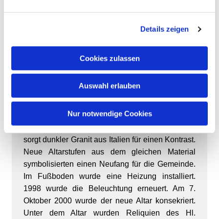
sanieren. Das Dach wurde neu gedeckt, der Turm
instandgesetzt und der Glockenstuhl erneuert.
Details zeigen
Die Fenster wurden repaiert und erhielten eine
Schutzverglasung. Der Schmuckgiebel der
Eingangsseite wurde erneuert. Im Winter 1995-96
Cookies zulassen
wurde der Innenraum renoviert. Die Reinigung
des Klinkermauerwerks, die Entfernung späterer
Auswahl erlauben
Übertünchungen und ein Neuanstrich bewirkten
eine deutliche Aufhellung des Raumes. Ein neuer
Nur notwendige Cookies
Fußboden aus hellen Keramikfließen wurde
verlegt. Entlang der Wände und im Mittelgang
sorgt dunkler Granit aus Italien für einen Kontrast.
Neue Altarstufen aus dem gleichen Material
symbolisierten einen Neufang für die Gemeinde.
Im Fußboden wurde eine Heizung installiert.
1998 wurde die Beleuchtung erneuert. Am 7.
Oktober 2000 wurde der neue Altar konsekriert.
Unter dem Altar wurden Reliquien des Hl.