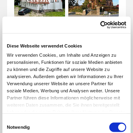
Unsere Orte kirchl. Lebens
Begräbniskirche Garz
Diese Webseite verwendet Cookies
Wir verwenden Cookies, um Inhalte und Anzeigen zu
Caritas-Regionalzentrum Bergen
personalisieren, Funktionen für soziale Medien anbieten
zu können und die Zugriffe auf unsere Website zu
Ökumenische Pilgerinitiative Vorpommern
analysieren. Außerdem geben wir Informationen zu Ihrer
e.V.
Verwendung unserer Website an unsere Partner für
soziale Medien, Werbung und Analysen weiter. Unsere
Tourismuspastoral des Erzbistums Berlin
Partner führen diese Informationen möglicherweise mit
weiteren Daten zusammen, die Sie ihnen bereitgestellt
haben oder die sie im Rahmen Ihrer Nutzung der Dienste
gesammelt haben.
Einwilligungsauswahl
Unsere Gottesdienste
Notwendig