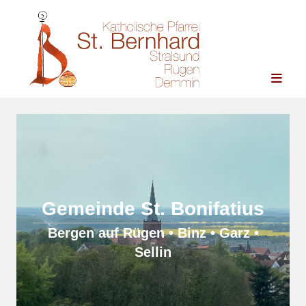
Zum Inhalt springen
Gemeinde St. Bonifatius
Bergen auf Rügen • Binz • Garz •
Sellin