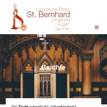
Zum Inhalt springen
Beichte
Die
Taufe
schenkt die vollumfängliche