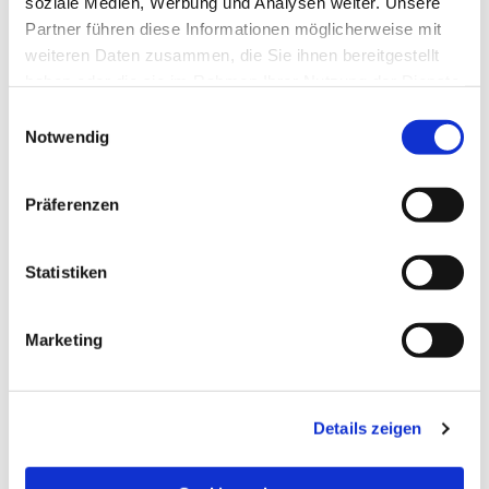
soziale Medien, Werbung und Analysen weiter. Unsere
Partner führen diese Informationen möglicherweise mit
weiteren Daten zusammen, die Sie ihnen bereitgestellt
haben oder die sie im Rahmen Ihrer Nutzung der Dienste
gesammelt haben.
Einwilligungsauswahl
Notwendig
Präferenzen
Statistiken
Dies könnte Sie auch
Marketing
interessieren
Details zeigen