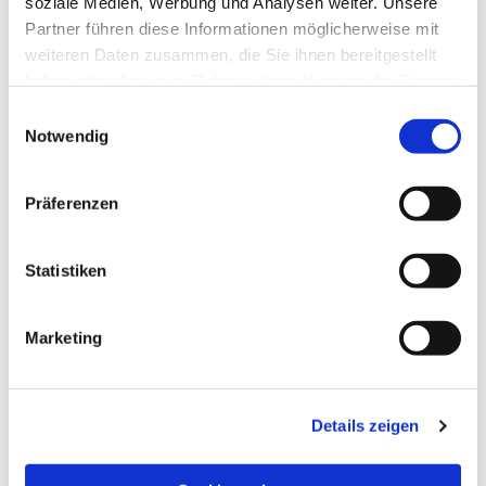
soziale Medien, Werbung und Analysen weiter. Unsere
Partner führen diese Informationen möglicherweise mit
weiteren Daten zusammen, die Sie ihnen bereitgestellt
haben oder die sie im Rahmen Ihrer Nutzung der Dienste
gesammelt haben.
Einwilligungsauswahl
Notwendig
Präferenzen
Statistiken
Dies könnte Sie auch
Marketing
interessieren
Details zeigen