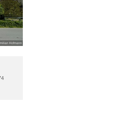
milian Hofmann
74