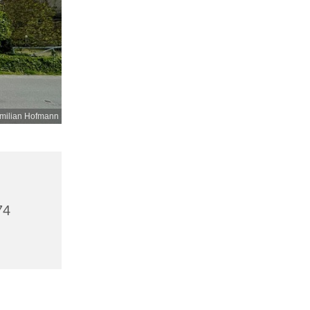
milian Hofmann
74