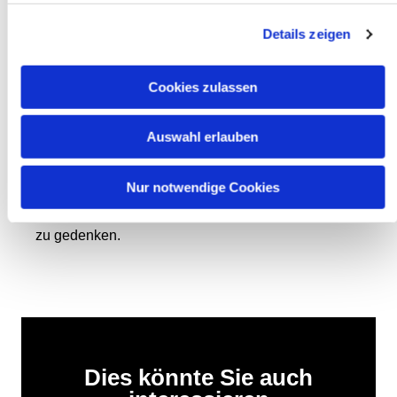
Ruhestand. Die Zeit seines Ruhestands verbrachte
Details zeigen
er in Neukloster.
Das Requiem wird am 21.03. um 11 Uhr in St.
Cookies zulassen
Konrad gefeiert, die Beisetzung folgt auf dem
Friedhof Seegefelder Str. in Falkensee. Im
Anschluss an die Beisetzung lädt die Gemeinde
Auswahl erlauben
zum Beisammensein im Saal des Gemeindehauses
von St. Konrad ein.
Nur notwendige Cookies
Wir bitten Sie herzlich, des Verstorbenen im Gebet
zu gedenken.
Dies könnte Sie auch