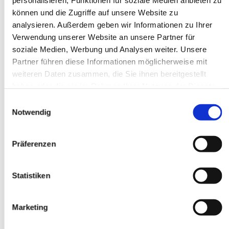
personalisieren, Funktionen für soziale Medien anbieten zu
können und die Zugriffe auf unsere Website zu
Am 25. Mai 1983 wurde ihm der Titel Pfarrer
analysieren. Außerdem geben wir Informationen zu Ihrer
verliehen. Die darauffolgende Zeit wirkte er als
Verwendung unserer Website an unsere Partner für
Kuratus von St. Michael Zingst und
soziale Medien, Werbung und Analysen weiter. Unsere
Pfarradministrator von St. Christophorus
Partner führen diese Informationen möglicherweise mit
Damgarten, bevor er ab 1. September 1991 Kuratus
weiteren Daten zusammen, die Sie ihnen bereitgestellt
in Alt-Buchhorst und Rektor des Christian-
haben oder die sie im Rahmen Ihrer Nutzung der Dienste
Schreiber-Hauses wurde. Zum 1. Oktober 1994
gesammelt haben.
wurde er Pfarrer der Pfarrei Rosenkranzkönigin
Einwilligungsauswahl
Demmin und Administrator von St. Jakobus
Notwendig
Grimmen. Am 1. Januar 2004 wurde er
Administrator der neu umschriebenen Pfarrei Maria
Präferenzen
Rosenkranzkönigin Demmin, bevor er am 1. August
2007 als Pfarrer nach Falkensee wechselte.
Statistiken
Pfarrer Pullwitt war von 1996 bis 2004 Dekan des
Dekanates Stralsund und ab Februar 2009 Dekan
des Dekanates Spandau.
Marketing
Am 1. Oktober 2017 trat er schließlich in den