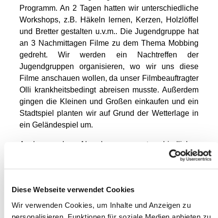
Programm. An 2 Tagen hatten wir unterschiedliche
Workshops, z.B. Häkeln lernen, Kerzen, Holzlöffel
und Bretter gestalten u.v.m.. Die Jugendgruppe hat
an 3 Nachmittagen Filme zu dem Thema Mobbing
gedreht. Wir werden ein Nachtreffen der
Jugendgruppen organisieren, wo wir uns diese
Filme anschauen wollen, da unser Filmbeauftragter
Olli krankheitsbedingt abreisen musste. Außerdem
gingen die Kleinen und Großen einkaufen und ein
Stadtspiel planten wir auf Grund der Wetterlage in
ein Geländespiel um.
Auch an den Abenden war unterschiedliches
Programm. An 3 Abendabenden waren wir in den
jeweiligen Gruppen und lernten uns kennen,
spielten oder schauten Filme. Ein Abend spielten
Diese Webseite verwendet Cookies
wir ein Geländespiel mehr oder weniger indoor
wegen der vereisten Situation auf dem Gelände des
Wir verwenden Cookies, um Inhalte und Anzeigen zu
Hauses St.Otto. Am Donnerstagabend begingen wir
personalisieren, Funktionen für soziale Medien anbieten zu