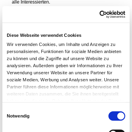
alle Interessierten.
Datum:
Donnerstag, 13. November 2025
Wann?
17:00 Uhr Treffen der Interessierten 19:00
Uhr Heilige Messe in der Propsteikirche St. Joseph,
Diese Webseite verwendet Cookies
Bahnhofstraße 15
Wir verwenden Cookies, um Inhalte und Anzeigen zu
Wo?
Burgstrasse 30 Gemeinschaftsraum der OJC
personalisieren, Funktionen für soziale Medien anbieten
17489 Greifswald
zu können und die Zugriffe auf unsere Website zu
analysieren. Außerdem geben wir Informationen zu Ihrer
Veranstaltung mit Pfr. Andreas Schätzle, Geistlicher
Verwendung unserer Website an unsere Partner für
Assistent der Öffentlichkeitsarbeit von radio horeb
soziale Medien, Werbung und Analysen weiter. Unsere
Partner führen diese Informationen möglicherweise mit
Wer möchte ehrenamtlich mitarbeiten im radio
weiteren Daten zusammen, die Sie ihnen bereitgestellt
horeb – Team Deutschland?
haben oder die sie im Rahmen Ihrer Nutzung der Dienste
Unter dem Leitwort „Leben mit Gott“ ist radio horeb
gesammelt haben.
Einwilligungsauswahl
als bundesweiter christlicher Sender katholischer
Notwendig
Prägung seit über 25 Jahren ein wertvoller Begleiter
für viele Menschen in den unterschiedlichsten