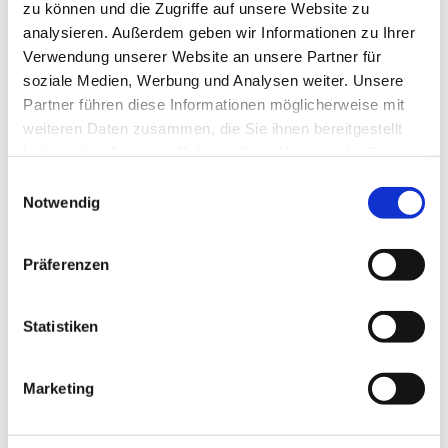
zu können und die Zugriffe auf unsere Website zu
Der Referent spricht unter dem Titel „Furcht gibt es
analysieren. Außerdem geben wir Informationen zu Ihrer
in der Liebe nicht“ darüber, wo begründete Vorsicht
Verwendung unserer Website an unsere Partner für
aufhört und lebensfeindliche Angst beginnt. Der
soziale Medien, Werbung und Analysen weiter. Unsere
Eintritt ist frei, eine Anmeldung nicht erforderlich,
Partner führen diese Informationen möglicherweise mit
Beginn ist um 19.00 Uhr im Pfarrsaal.
weiteren Daten zusammen, die Sie ihnen bereitgestellt
haben oder die sie im Rahmen Ihrer Nutzung der Dienste
Am Samstag, 13.07.24,
ist Pfarreiratssitzung um
gesammelt haben.
10.00 Uhr in Stralsund.
Einwilligungsauswahl
Notwendig
Am Sonntag, 14.07.24,
ist um 15.00 Uhr
ökumenischer Pilgergottesdienst in St. Jakobi.
Präferenzen
Hinweis:
Sie sind herzlich eingeladen, am Chorprojekt für
Statistiken
das Patronatsfest unserer Pfarrei teilzunehmen.
Das feiern wir am 17. August in Demmin. Die
Marketing
Proben finden mittwochs um 19.15 Uhr in St. Josef
statt. Bitte melden Sie sich online oder telefonisch
bei Pfarreikirchenmusikerin Rhea Böhme an.