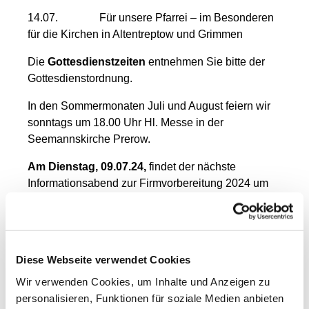
14.07. Für unsere Pfarrei – im Besonderen
für die Kirchen in Altentreptow und Grimmen
Die
Gottesdienstzeiten
entnehmen Sie bitte der
Gottesdienstordnung.
In den Sommermonaten Juli und August feiern wir
sonntags um 18.00 Uhr Hl. Messe in der
Seemannskirche Prerow.
Am Dienstag, 09.07.24,
findet der nächste
Informationsabend zur Firmvorbereitung 2024 um
19.00 Uhr im Pfarrsaal statt.
Am Mittwoch, 10.07.24,
trifft sich der Liturgiekreis
um 19.00 Uhr im Gemeinderaum St. Josef.
Diese Webseite verwendet Cookies
Am Freitag, 12.07.24,
lädt die Tourismuspastoral,
Wir verwenden Cookies, um Inhalte und Anzeigen zu
wie schon in den Vorjahren, zu einem Vortrag mit
personalisieren, Funktionen für soziale Medien anbieten
dem Journalisten und Redner Michael Ragg ein.