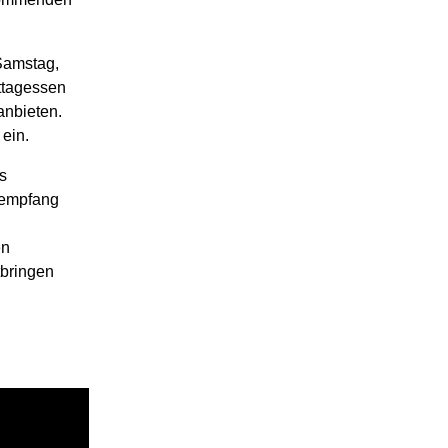
Samstag,
ttagessen
anbieten.
 ein.
s
sempfang
en
tbringen