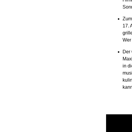
Sonn
Zum 
17. 
gril
Wer 
Der 
Maxi
in d
musi
kuli
kann