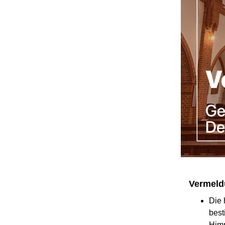
Vermel
Die 
best
Himm