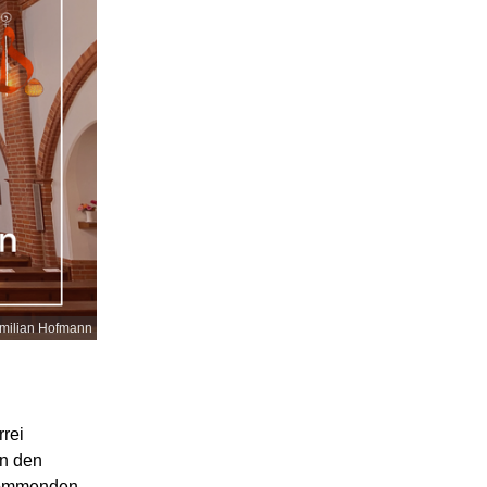
milian Hofmann
rei
in den
 kommenden