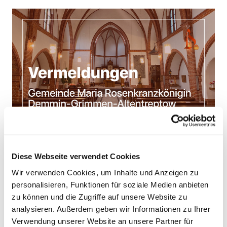
© Maximilian Hofmann
Vermeldungen Demmin KW 31
Diese Webseite verwendet Cookies
Alle anderen Gottesdienste finden zu den
Wir verwenden Cookies, um Inhalte und Anzeigen zu
gewohnten Zeiten statt, alle nicht-gottesdienstlichen
personalisieren, Funktionen für soziale Medien anbieten
Aktivitäten entfallen während der Sommerferien.
zu können und die Zugriffe auf unsere Website zu
analysieren. Außerdem geben wir Informationen zu Ihrer
Die heutige Kollekte ist im Besonderen für die
Verwendung unserer Website an unsere Partner für
Kirchen in Barth und Zingst bestimmt, die Kollekte