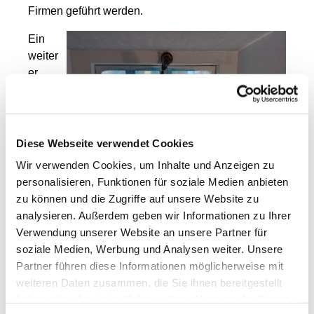
Firmen geführt werden.
Ein
weiter
er
Rücks
chlag
erfolgt
e im
Diese Webseite verwendet Cookies
letzte
Wir verwenden Cookies, um Inhalte und Anzeigen zu
n
personalisieren, Funktionen für soziale Medien anbieten
Som
zu können und die Zugriffe auf unsere Website zu
mer.
analysieren. Außerdem geben wir Informationen zu Ihrer
Der
Verwendung unserer Website an unsere Partner für
Auße
soziale Medien, Werbung und Analysen weiter. Unsere
nputz
Partner führen diese Informationen möglicherweise mit
war fertig gestellt und die Estricharbeiten im Keller
weiteren Daten zusammen, die Sie ihnen bereitgestellt
waren fast fertig. Bei einem Starkregen lief der
haben oder die sie im Rahmen Ihrer Nutzung der Dienste
Keller voll Wasser. Der Estrich und die Dämmung