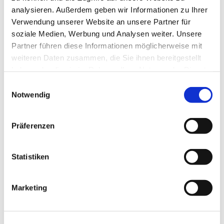
und meine Geschwister im katholischen Glauben
analysieren. Außerdem geben wir Informationen zu Ihrer
erzogen hat. Als ich 12 Jahre alt wurde, habe ich
Verwendung unserer Website an unsere Partner für
den Glauben auf dem neokatechumenalen Weg
soziale Medien, Werbung und Analysen weiter. Unsere
neu entdeckt und spürte zum ersten Mal den Ruf
Partner führen diese Informationen möglicherweise mit
zum Priester. Wahrend meines Abiturs habe ich
weiteren Daten zusammen, die Sie ihnen bereitgestellt
sehr an den Ruf Gottes gedacht und entschloss
haben oder die sie im Rahmen Ihrer Nutzung der Dienste
mich, 2013 gleich nach dem Abitur ins
gesammelt haben.
Einwilligungsauswahl
Priesterseminar Redemptoris Mater von Santo
Notwendig
Domingo einzutreten.
Weil ich auch den Ruf zur Mission spürte, wurde
Präferenzen
ich 2014 zu einem internationalen Treffen der
Seminaristen nach Porto San Giorgio in Italien
Statistiken
eingeladen und per Los nach Berlin geschickt.
Damals hatte ich mir gedacht: Tja, es könnte noch
kälter werden. So trat ich im Januar 2015 ins
Marketing
Priesterseminar Redemptoris Mater des Erzbistums
Berlin ein und fing an Deutsch zu lernen, was selbst
nicht so einfach war. Nachdem ich das Studium der