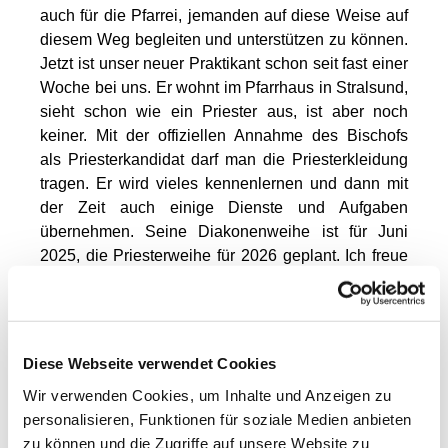
auch für die Pfarrei, jemanden auf diese Weise auf
diesem Weg begleiten und unterstützen zu können.
Jetzt ist unser neuer Praktikant schon seit fast einer
Woche bei uns. Er wohnt im Pfarrhaus in Stralsund,
sieht schon wie ein Priester aus, ist aber noch
keiner. Mit der offiziellen Annahme des Bischofs
als Priesterkandidat darf man die Priesterkleidung
tragen. Er wird vieles kennenlernen und dann mit
der Zeit auch einige Dienste und Aufgaben
übernehmen. Seine Diakonenweihe ist für Juni
2025, die Priesterweihe für 2026 geplant. Ich freue
mich auf die gemeinsame Zeit. Hier stellt er sich
nun selbst ein wenig vor. Herzlich willkommen.
Mein Name ist Dennis Jonneilys Castillo Jiménez.
Diese Webseite verwendet Cookies
Ich bin 29 Jahre alt und komme aus der Hauptstadt
der Dominikanischen Republik Santo Domingo. Ich
Wir verwenden Cookies, um Inhalte und Anzeigen zu
bin der jüngste von vier Geschwistern. Ich habe die
personalisieren, Funktionen für soziale Medien anbieten
Kirche durch meine Mutter kennengelernt, die mich
zu können und die Zugriffe auf unsere Website zu