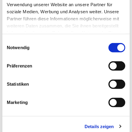
bin ich ein Jahr in Chemnitz und zwei Jahre in
Verwendung unserer Website an unsere Partner für
Osnabrück in der Mission tätig gewesen. Im Herbst
soziale Medien, Werbung und Analysen weiter. Unsere
2015 habe ich den Pastoralkurs als Vorbereitung
Partner führen diese Informationen möglicherweise mit
auf die Diakonen- und Priesterweihe angefangen.
weiteren Daten zusammen, die Sie ihnen bereitgestellt
Dafür hat mich der Herr nach St. Matthias in Berlin-
haben oder die sie im Rahmen Ihrer Nutzung der Dienste
Schöneberg geführt. Ich habe mich gefreut, dort das
gesammelt haben.
Einwilligungsauswahl
Praktikum machen zu dürfen. Der Bischof hat mich
Notwendig
dann in Schöneberg ein Jahr als Diakon und zwei
Jahre – inklusive des „Corona-Jahres“ – als Kaplan
belassen, sodass ich insgesamt vier volle Jahre im
Präferenzen
Pastoralen Raum Berlin Schöneberg-Tiergarten
Süd war.
Statistiken
Nach dieser ersten Erfahrung als Priester hat mich
der Herr dann für weitere vier Jahren an die
Marketing
Rosenkranzbasilika in den Pastoralen Raum Berlin
Steglitz-Langwitz-Dahlem, die heutige neue
Pfarrei "Maria Rosenkranzkönigin" Steglitz-
Details zeigen
Langwitz-Dahlem, berufen.