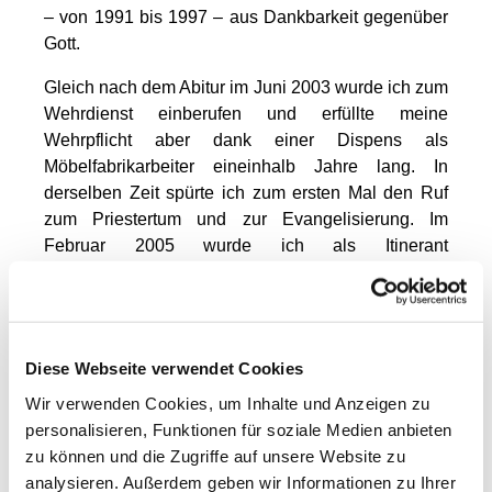
– von 1991 bis 1997 – aus Dankbarkeit gegenüber
Gott.
Gleich nach dem Abitur im Juni 2003 wurde ich zum
Wehrdienst einberufen und erfüllte meine
Wehrpflicht aber dank einer Dispens als
Möbelfabrikarbeiter eineinhalb Jahre lang. In
derselben Zeit spürte ich zum ersten Mal den Ruf
zum Priestertum und zur Evangelisierung. Im
Februar 2005 wurde ich als Itinerant
(Laienmissionar) nach Kiew in die Ukraine
entsandt. Ein Jahr später wurde ich weiter zu einem
Berliner Priester nach Berlin-Siemensstadt gesandt.
Durch jene Erfahrungen reifte meine Berufung, so
Diese Webseite verwendet Cookies
dass ich mich für das Priesterseminar zur Verfügung
Wir verwenden Cookies, um Inhalte und Anzeigen zu
stellte und dann ins Berliner Priesterseminar
personalisieren, Funktionen für soziale Medien anbieten
"Redemptoris Mater" berufen wurde.
zu können und die Zugriffe auf unsere Website zu
Nach meinem Philosophie- und Theologiestudium
analysieren. Außerdem geben wir Informationen zu Ihrer