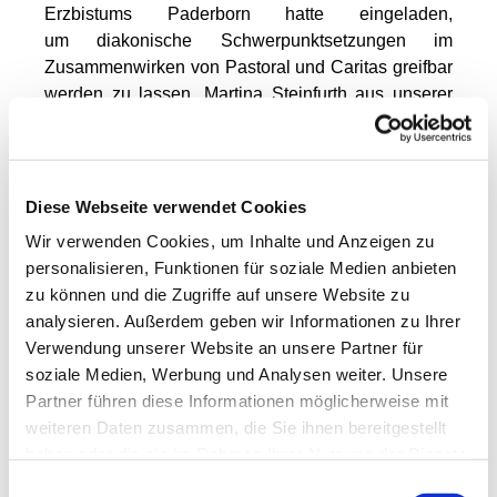
Erzbistums Paderborn hatte eingeladen,
um diakonische Schwerpunktsetzungen im
Zusammenwirken von Pastoral und Caritas greifbar
werden zu lassen. Martina Steinfurth aus unserer
Pfarrei war eingeladen und hat über das “
Netzwerk
für die Menschen”
der Lazarusdienste in unserer
Gemeinde berichten können. Sie berichtet selbst:
Diese Webseite verwendet Cookies
"Ich konnte dort den
Wir verwenden Cookies, um Inhalte und Anzeigen zu
Mitarbeitenden von
personalisieren, Funktionen für soziale Medien anbieten
Caritas und
zu können und die Zugriffe auf unsere Website zu
Generalvikariat und
analysieren. Außerdem geben wir Informationen zu Ihrer
aus den Pastoralen
Verwendung unserer Website an unsere Partner für
Räumen unsere
soziale Medien, Werbung und Analysen weiter. Unsere
Arbeit in und mit den
Partner führen diese Informationen möglicherweise mit
Lazarusdiensten in
weiteren Daten zusammen, die Sie ihnen bereitgestellt
einem Vortrag und in
haben oder die sie im Rahmen Ihrer Nutzung der Dienste
einem Workshop
gesammelt haben.
vorstellen und stand
Einwilligungsauswahl