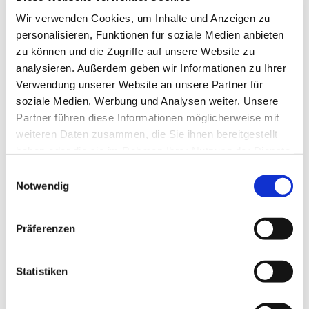
together and explore creation in all its facets. The
Wir verwenden Cookies, um Inhalte und Anzeigen zu
focus is on connecting with the elements in relation
personalisieren, Funktionen für soziale Medien anbieten
to personal pilgrimage and faith experiences.
zu können und die Zugriffe auf unsere Website zu
Route:
Paths around the “Open Chapel” in Jager
analysieren. Außerdem geben wir Informationen zu Ihrer
Verwendung unserer Website an unsere Partner für
Between 10 and 15 km each time
soziale Medien, Werbung und Analysen weiter. Unsere
Partner führen diese Informationen möglicherweise mit
February 7
Look up at the sky and see; and look at
weiteren Daten zusammen, die Sie ihnen bereitgestellt
the clouds high above you
haben oder die sie im Rahmen Ihrer Nutzung der Dienste
May 9
All people are made of earth
gesammelt haben.
Einwilligungsauswahl
Notwendig
August 1
The wind blows where it wills, and you
hear its rushing sound
Präferenzen
November 7
and leads me beside still waters
Led by:
Sabine Petters, Jager
Statistiken
Time:
10 a.m. to approx. 5 p.m. each day