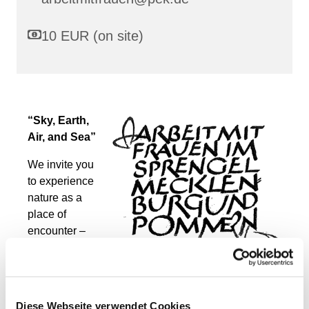
10 EUR (on site)
“Sky, Earth,
Air, and Sea”
We invite you
to experience
nature as a
place of
encounter –
with ourselves,
with God, and
with the world.
During our pilgrimage days for women, we travel
Diese Webseite verwendet Cookies