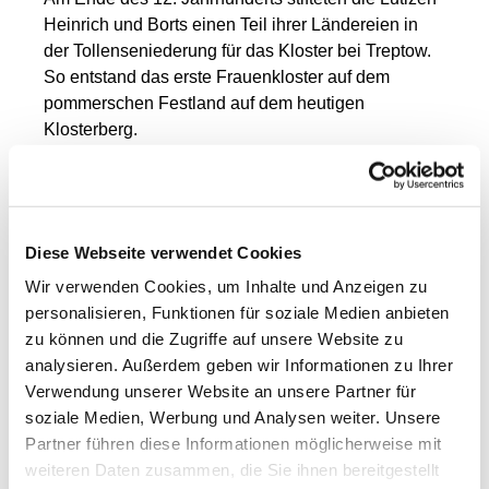
Heinrich und Borts einen Teil ihrer Ländereien in
der Tollenseniederung für das Kloster bei Treptow.
So entstand das erste Frauenkloster auf dem
pommerschen Festland auf dem heutigen
Klosterberg.
Genau dort haben die Jugendlichen der
evangelischen Kirche im Rahmen des 850-jährigen
Jubiläums christlichen Lebens in Altentreptow eine
Taizé-Andacht vorbereitet. Es war toll mit Taizé-
Diese Webseite verwendet Cookies
Musik und Kerzen in Kreuzesform.
Wir verwenden Cookies, um Inhalte und Anzeigen zu
personalisieren, Funktionen für soziale Medien anbieten
Am
zu können und die Zugriffe auf unsere Website zu
mei
analysieren. Außerdem geben wir Informationen zu Ihrer
sten
Verwendung unserer Website an unsere Partner für
hat
soziale Medien, Werbung und Analysen weiter. Unsere
mic
Partner führen diese Informationen möglicherweise mit
h
weiteren Daten zusammen, die Sie ihnen bereitgestellt
ein