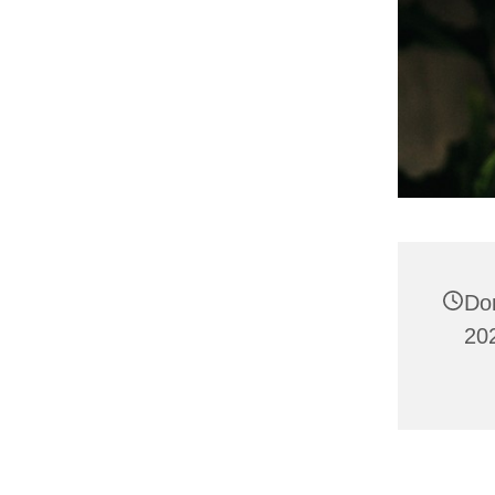
Do
202