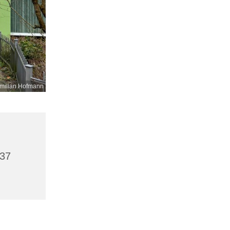
milian Hofmann
437