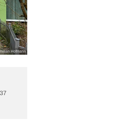
milian Hofmann
437