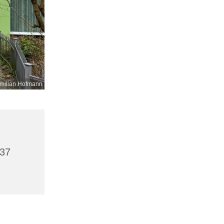
milian Hofmann
437