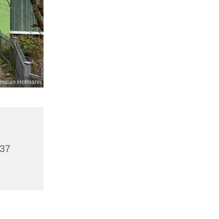
milian Hofmann
437