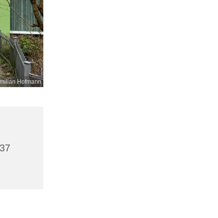
milian Hofmann
437