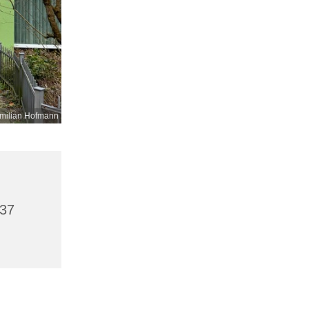
milian Hofmann
437