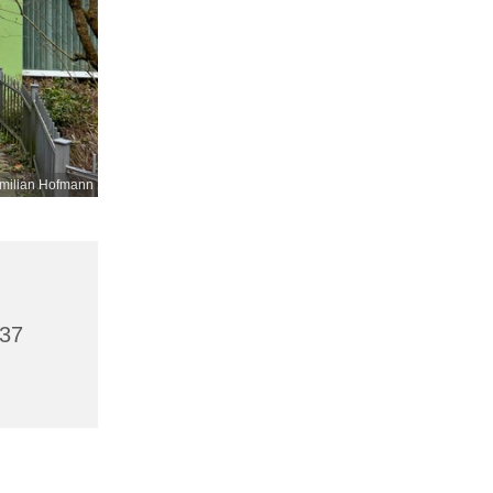
milian Hofmann
437