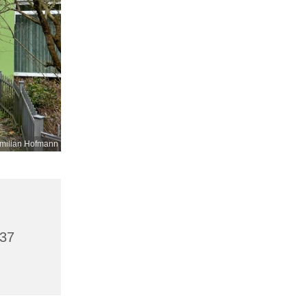
milian Hofmann
437