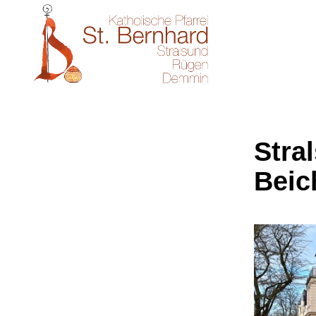
Stral
Beic