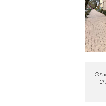
Sam
17: