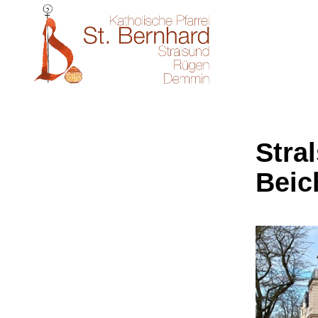
Stral
Beic