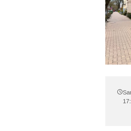
Sa
17: