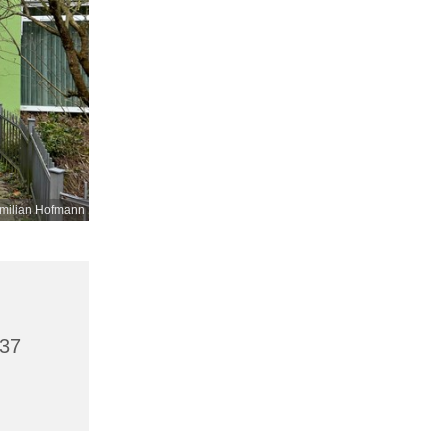
milian Hofmann
437