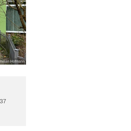
milian Hofmann
437