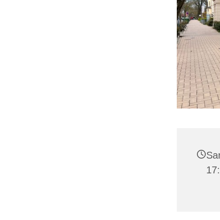
Sa
17: