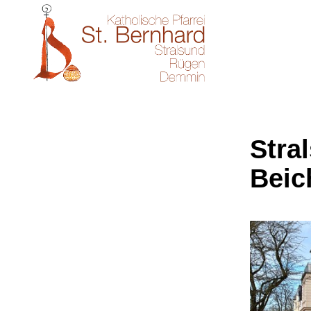
Stral
Beic