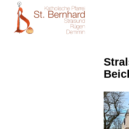
Stral
Beic