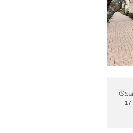
Sam
17: