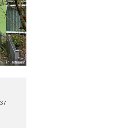
milian Hofmann
437