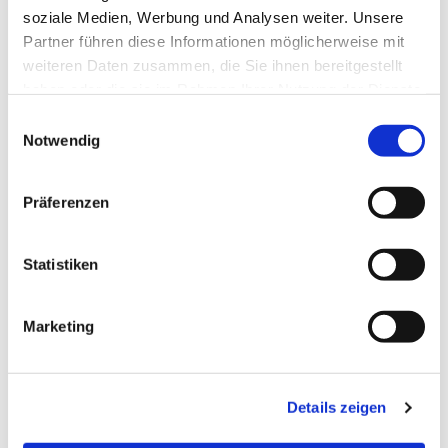
soziale Medien, Werbung und Analysen weiter. Unsere
Partner führen diese Informationen möglicherweise mit
weiteren Daten zusammen, die Sie ihnen bereitgestellt
haben oder die sie im Rahmen Ihrer Nutzung der Dienste
gesammelt haben.
Einwilligungsauswahl
Notwendig
Präferenzen
Statistiken
Dies könnte Sie auch
Marketing
interessieren
Details zeigen