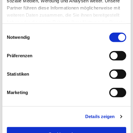
soziale Medien, Werbung und Analysen weiter. Unsere
Partner führen diese Informationen möglicherweise mit
weiteren Daten zusammen, die Sie ihnen bereitgestellt
haben oder die sie im Rahmen Ihrer Nutzung der Dienste
gesammelt haben.
Einwilligungsauswahl
Notwendig
Präferenzen
Statistiken
Dies könnte Sie auch
Marketing
interessieren
Details zeigen