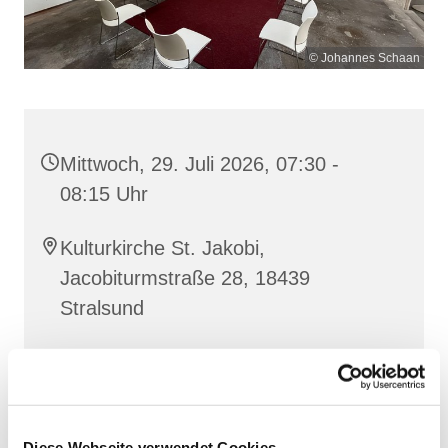
© Johannes Schaan
Mittwoch, 29. Juli 2026, 07:30 -
08:15 Uhr
Kulturkirche St. Jakobi,
Jacobiturmstraße 28, 18439
Stralsund
Gemeinsam beten wir das
Invitatorium
, die
Lesehore
und die
Laudes
. Dazu hören wir das
Diese Webseite verwendet Cookies