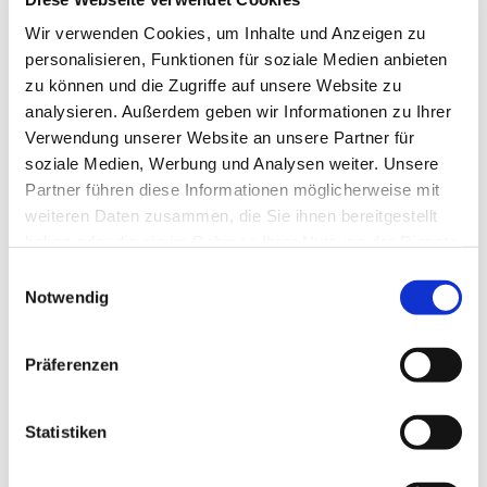
Tagesevangelium und verbleiben in 15 Minuten
Wir verwenden Cookies, um Inhalte und Anzeigen zu
stiller Meditation.
personalisieren, Funktionen für soziale Medien anbieten
Zum
Mitbeten
empfehlen wir
stundengebet.de
,
zu können und die Zugriffe auf unsere Website zu
das auch als kostenlose
Android
- und
iOS
-App
analysieren. Außerdem geben wir Informationen zu Ihrer
zur Verfügung steht.
Verwendung unserer Website an unsere Partner für
soziale Medien, Werbung und Analysen weiter. Unsere
Partner führen diese Informationen möglicherweise mit
weiteren Daten zusammen, die Sie ihnen bereitgestellt
haben oder die sie im Rahmen Ihrer Nutzung der Dienste
gesammelt haben.
Einwilligungsauswahl
Notwendig
Präferenzen
Statistiken