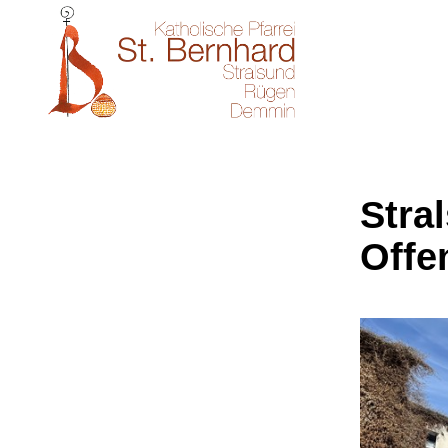
Stral
Offe