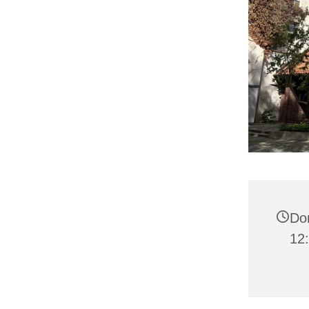
Don
12