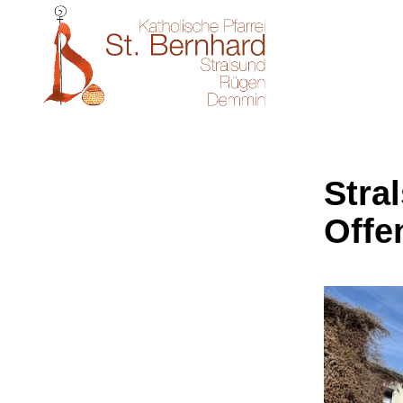
Stral
Offe