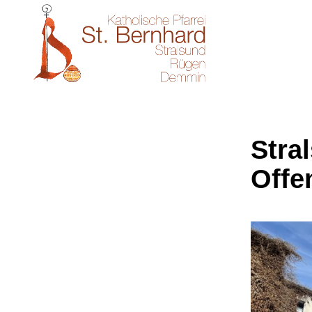
Stral
Offe