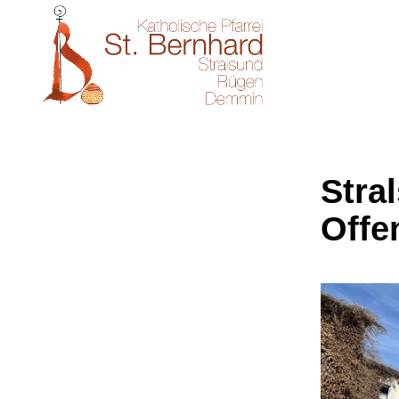
Stral
Offe