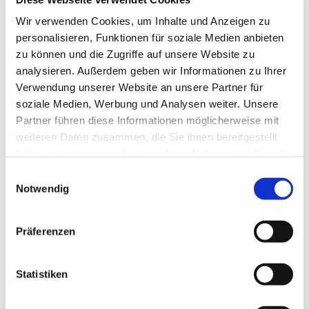
Tagesevangelium und verbleiben in 15 Minuten
Wir verwenden Cookies, um Inhalte und Anzeigen zu
stiller Meditation.
personalisieren, Funktionen für soziale Medien anbieten
Zum
Mitbeten
empfehlen wir
stundengebet.de
,
zu können und die Zugriffe auf unsere Website zu
das auch als kostenlose
Android
- und
iOS
-App
analysieren. Außerdem geben wir Informationen zu Ihrer
zur Verfügung steht.
Verwendung unserer Website an unsere Partner für
soziale Medien, Werbung und Analysen weiter. Unsere
Partner führen diese Informationen möglicherweise mit
weiteren Daten zusammen, die Sie ihnen bereitgestellt
haben oder die sie im Rahmen Ihrer Nutzung der Dienste
gesammelt haben.
Einwilligungsauswahl
Notwendig
Präferenzen
Statistiken