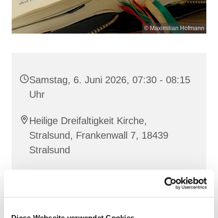
© Maximilian Hofmann
Samstag, 6. Juni 2026, 07:30 - 08:15
Uhr
Heilige Dreifaltigkeit Kirche,
Stralsund, Frankenwall 7, 18439
Stralsund
Gemeinsam beten wir das
Invitatorium
, die
Lesehore
und die
Laudes
. Dazu hören wir das
Diese Webseite verwendet Cookies