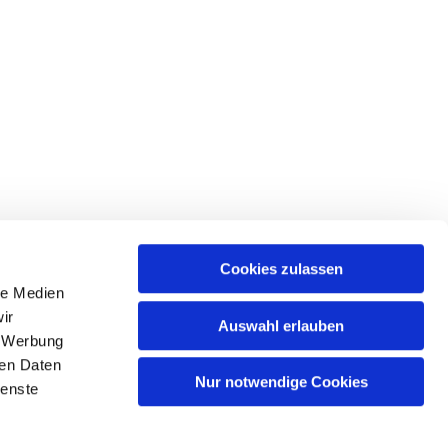
Cookies zulassen
le Medien
tr. 39 • 18439 Stralsund
ir
Auswahl erlauben
, Werbung
ren Daten
Nur notwendige Cookies
ienste