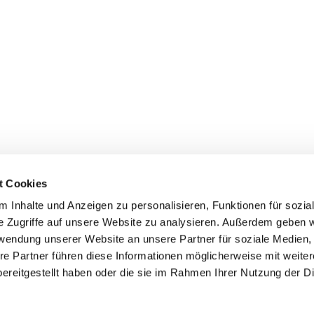
t Cookies
 Inhalte und Anzeigen zu personalisieren, Funktionen für sozia
inde Pfarrei St. Bernhard Stralsund/Rügen/Demmin • Frankens
e Zugriffe auf unsere Website zu analysieren. Außerdem geben w
rwendung unserer Website an unsere Partner für soziale Medien
Hinweisgebersystem
re Partner führen diese Informationen möglicherweise mit weite
ereitgestellt haben oder die sie im Rahmen Ihrer Nutzung der D
Impressum
Datenschutzerklärung
ChurchDesk-Login