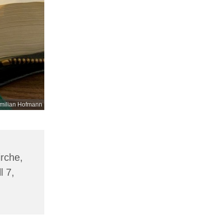
milian Hofmann
irche,
l 7,