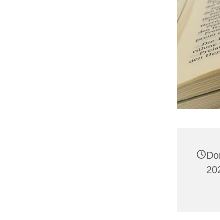
Do
202