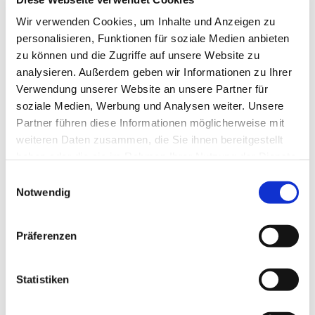
Tagesevangelium und verbleiben in 15 Minuten
Wir verwenden Cookies, um Inhalte und Anzeigen zu
stiller Meditation.
personalisieren, Funktionen für soziale Medien anbieten
Zum
Mitbeten
empfehlen wir
stundengebet.de
,
zu können und die Zugriffe auf unsere Website zu
das auch als kostenlose
Android
- und
iOS
-App
analysieren. Außerdem geben wir Informationen zu Ihrer
zur Verfügung steht.
Verwendung unserer Website an unsere Partner für
soziale Medien, Werbung und Analysen weiter. Unsere
Partner führen diese Informationen möglicherweise mit
weiteren Daten zusammen, die Sie ihnen bereitgestellt
haben oder die sie im Rahmen Ihrer Nutzung der Dienste
gesammelt haben.
Einwilligungsauswahl
Notwendig
Präferenzen
Statistiken