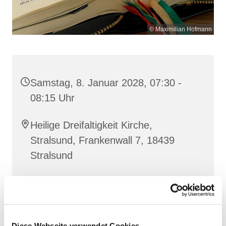
© Maximilian Hofmann
Samstag, 8. Januar 2028, 07:30 -
08:15 Uhr
Heilige Dreifaltigkeit Kirche,
Stralsund, Frankenwall 7, 18439
Stralsund
Gemeinsam beten wir das
Invitatorium
, die
Lesehore
und die
Laudes
. Dazu hören wir das
Diese Webseite verwendet Cookies