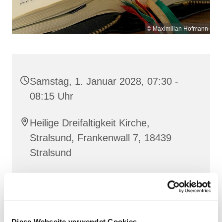
© Maximilian Hofmann
Samstag, 1. Januar 2028, 07:30 -
08:15 Uhr
Heilige Dreifaltigkeit Kirche,
Stralsund, Frankenwall 7, 18439
Stralsund
Gemeinsam beten wir das
Invitatorium
, die
Lesehore
und die
Laudes
. Dazu hören wir das
Diese Webseite verwendet Cookies