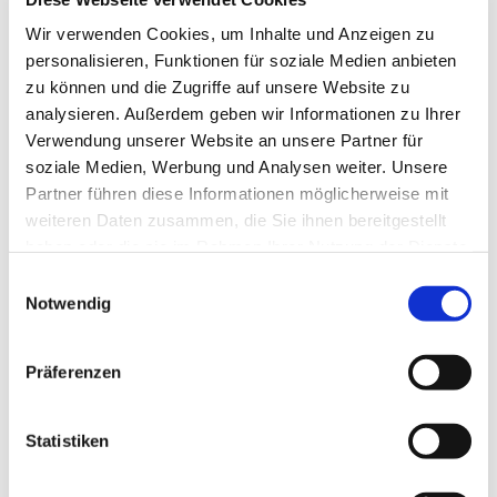
Tagesevangelium und verbleiben in 15 Minuten
Wir verwenden Cookies, um Inhalte und Anzeigen zu
stiller Meditation.
personalisieren, Funktionen für soziale Medien anbieten
Zum
Mitbeten
empfehlen wir
stundengebet.de
,
zu können und die Zugriffe auf unsere Website zu
das auch als kostenlose
Android
- und
iOS
-App
analysieren. Außerdem geben wir Informationen zu Ihrer
zur Verfügung steht.
Verwendung unserer Website an unsere Partner für
soziale Medien, Werbung und Analysen weiter. Unsere
Partner führen diese Informationen möglicherweise mit
weiteren Daten zusammen, die Sie ihnen bereitgestellt
haben oder die sie im Rahmen Ihrer Nutzung der Dienste
gesammelt haben.
Einwilligungsauswahl
Notwendig
Präferenzen
Statistiken