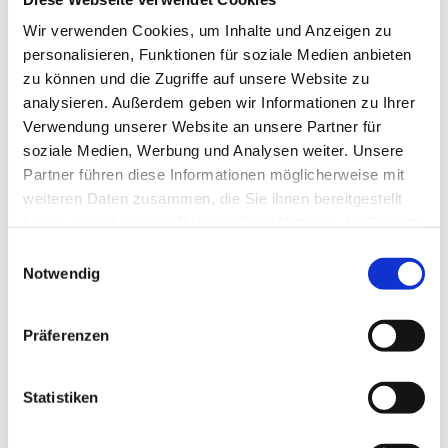
Tagesevangelium und verbleiben in 15 Minuten
Wir verwenden Cookies, um Inhalte und Anzeigen zu
stiller Meditation.
personalisieren, Funktionen für soziale Medien anbieten
Zum
Mitbeten
empfehlen wir
stundengebet.de
,
zu können und die Zugriffe auf unsere Website zu
das auch als kostenlose
Android
- und
iOS
-App
analysieren. Außerdem geben wir Informationen zu Ihrer
zur Verfügung steht.
Verwendung unserer Website an unsere Partner für
soziale Medien, Werbung und Analysen weiter. Unsere
Partner führen diese Informationen möglicherweise mit
weiteren Daten zusammen, die Sie ihnen bereitgestellt
haben oder die sie im Rahmen Ihrer Nutzung der Dienste
gesammelt haben.
Einwilligungsauswahl
Notwendig
Präferenzen
Statistiken