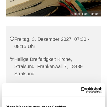
© Maximilian Hofmann
Freitag, 3. Dezember 2027, 07:30 -
08:15 Uhr
Heilige Dreifaltigkeit Kirche,
Stralsund, Frankenwall 7, 18439
Stralsund
Gemeinsam beten wir das
Invitatorium
, die
Lesehore
und die
Laudes
. Dazu hören wir das
Diese Webseite verwendet Cookies