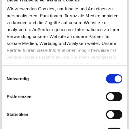
Tagesevangelium und verbleiben in 15 Minuten
Wir verwenden Cookies, um Inhalte und Anzeigen zu
stiller Meditation.
personalisieren, Funktionen für soziale Medien anbieten
Zum
Mitbeten
empfehlen wir
stundengebet.de
,
zu können und die Zugriffe auf unsere Website zu
das auch als kostenlose
Android
- und
iOS
-App
analysieren. Außerdem geben wir Informationen zu Ihrer
zur Verfügung steht.
Verwendung unserer Website an unsere Partner für
soziale Medien, Werbung und Analysen weiter. Unsere
Partner führen diese Informationen möglicherweise mit
weiteren Daten zusammen, die Sie ihnen bereitgestellt
haben oder die sie im Rahmen Ihrer Nutzung der Dienste
gesammelt haben.
Einwilligungsauswahl
Notwendig
Präferenzen
Statistiken