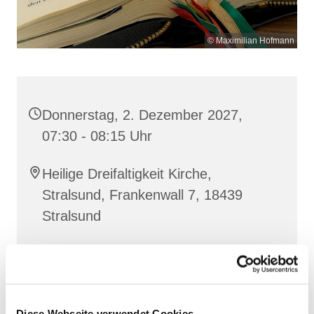
© Maximilian Hofmann
Donnerstag, 2. Dezember 2027,
07:30 - 08:15 Uhr
Heilige Dreifaltigkeit Kirche,
Stralsund, Frankenwall 7, 18439
Stralsund
Gemeinsam beten wir das
Invitatorium
, die
Lesehore
und die
Laudes
. Dazu hören wir das
Diese Webseite verwendet Cookies