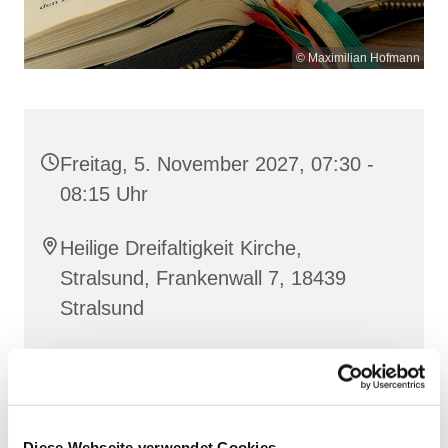
© Maximilian Hofmann
Freitag, 5. November 2027, 07:30 -
08:15 Uhr
Heilige Dreifaltigkeit Kirche,
Stralsund, Frankenwall 7, 18439
Stralsund
Gemeinsam beten wir das
Invitatorium
, die
Lesehore
und die
Laudes
. Dazu hören wir das
Diese Webseite verwendet Cookies