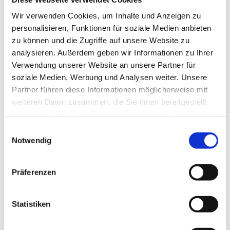
Tagesevangelium und verbleiben in 15 Minuten
Wir verwenden Cookies, um Inhalte und Anzeigen zu
stiller Meditation.
personalisieren, Funktionen für soziale Medien anbieten
Zum
Mitbeten
empfehlen wir
stundengebet.de
,
zu können und die Zugriffe auf unsere Website zu
das auch als kostenlose
Android
- und
iOS
-App
analysieren. Außerdem geben wir Informationen zu Ihrer
zur Verfügung steht.
Verwendung unserer Website an unsere Partner für
soziale Medien, Werbung und Analysen weiter. Unsere
Partner führen diese Informationen möglicherweise mit
weiteren Daten zusammen, die Sie ihnen bereitgestellt
haben oder die sie im Rahmen Ihrer Nutzung der Dienste
gesammelt haben.
Einwilligungsauswahl
Notwendig
Präferenzen
Statistiken