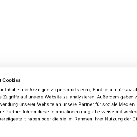
t Cookies
 Inhalte und Anzeigen zu personalisieren, Funktionen für sozia
inde Pfarrei St. Bernhard Stralsund/Rügen/Demmin • Frankens
e Zugriffe auf unsere Website zu analysieren. Außerdem geben w
rwendung unserer Website an unsere Partner für soziale Medien
Hinweisgebersystem
re Partner führen diese Informationen möglicherweise mit weite
ereitgestellt haben oder die sie im Rahmen Ihrer Nutzung der D
Impressum
Datenschutzerklärung
ChurchDesk-Login