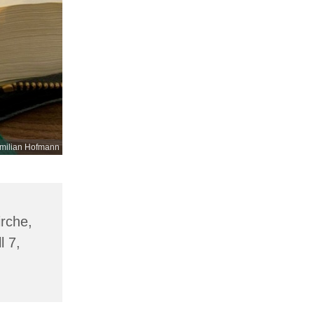
milian Hofmann
irche,
l 7,