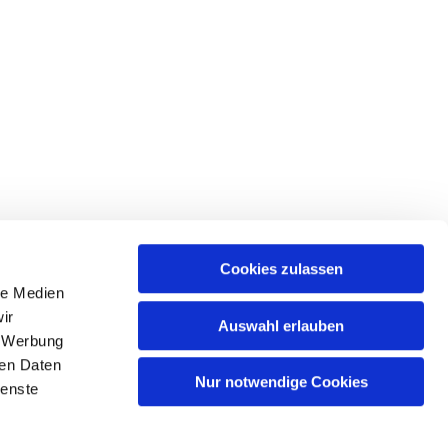
Cookies zulassen
le Medien
tr. 39 • 18439 Stralsund
ir
Auswahl erlauben
, Werbung
ren Daten
Nur notwendige Cookies
ienste