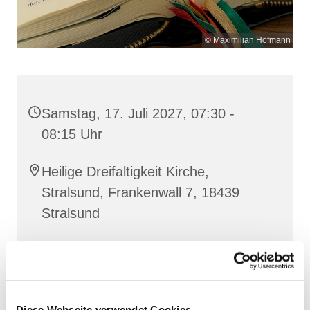
© Maximilian Hofmann
Samstag, 17. Juli 2027, 07:30 -
08:15 Uhr
Heilige Dreifaltigkeit Kirche,
Stralsund, Frankenwall 7, 18439
Stralsund
Gemeinsam beten wir das
Invitatorium
, die
Lesehore
und die
Laudes
. Dazu hören wir das
Diese Webseite verwendet Cookies