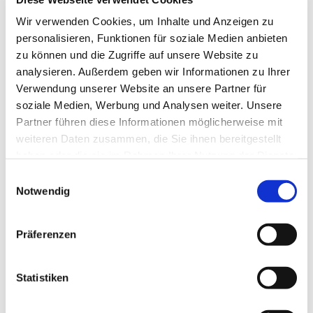
Tagesevangelium und verbleiben in 15 Minuten
Wir verwenden Cookies, um Inhalte und Anzeigen zu
stiller Meditation.
personalisieren, Funktionen für soziale Medien anbieten
Zum
Mitbeten
empfehlen wir
stundengebet.de
,
zu können und die Zugriffe auf unsere Website zu
das auch als kostenlose
Android
- und
iOS
-App
analysieren. Außerdem geben wir Informationen zu Ihrer
zur Verfügung steht.
Verwendung unserer Website an unsere Partner für
soziale Medien, Werbung und Analysen weiter. Unsere
Partner führen diese Informationen möglicherweise mit
weiteren Daten zusammen, die Sie ihnen bereitgestellt
haben oder die sie im Rahmen Ihrer Nutzung der Dienste
gesammelt haben.
Einwilligungsauswahl
Notwendig
Präferenzen
Statistiken