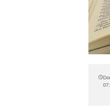
Don
07: