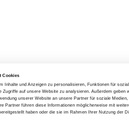
t Cookies
 Inhalte und Anzeigen zu personalisieren, Funktionen für sozia
inde Pfarrei St. Bernhard Stralsund/Rügen/Demmin • Frankens
e Zugriffe auf unsere Website zu analysieren. Außerdem geben w
rwendung unserer Website an unsere Partner für soziale Medien
Hinweisgebersystem
re Partner führen diese Informationen möglicherweise mit weite
ereitgestellt haben oder die sie im Rahmen Ihrer Nutzung der D
Impressum
Datenschutzerklärung
ChurchDesk-Login