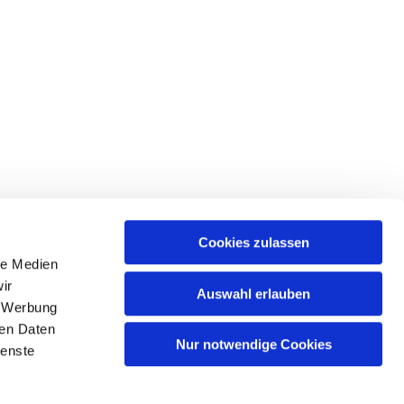
Cookies zulassen
le Medien
tr. 39 • 18439 Stralsund
ir
Auswahl erlauben
, Werbung
ren Daten
Nur notwendige Cookies
ienste