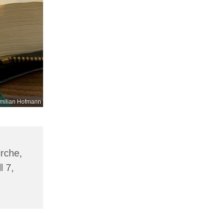
milian Hofmann
irche,
l 7,