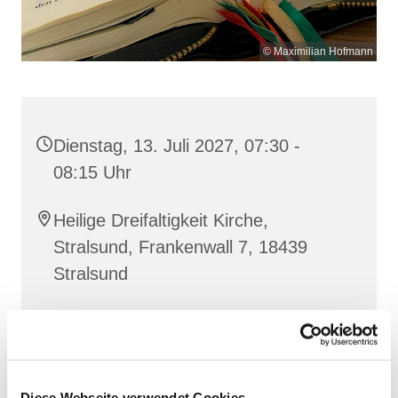
© Maximilian Hofmann
Dienstag, 13. Juli 2027, 07:30 -
08:15 Uhr
Heilige Dreifaltigkeit Kirche,
Stralsund, Frankenwall 7, 18439
Stralsund
Gemeinsam beten wir das
Invitatorium
, die
Lesehore
und die
Laudes
. Dazu hören wir das
Diese Webseite verwendet Cookies