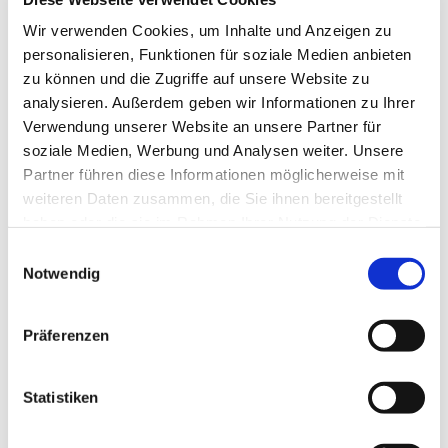
Tagesevangelium und verbleiben in 15 Minuten
Wir verwenden Cookies, um Inhalte und Anzeigen zu
stiller Meditation.
personalisieren, Funktionen für soziale Medien anbieten
Zum
Mitbeten
empfehlen wir
stundengebet.de
,
zu können und die Zugriffe auf unsere Website zu
das auch als kostenlose
Android
- und
iOS
-App
analysieren. Außerdem geben wir Informationen zu Ihrer
zur Verfügung steht.
Verwendung unserer Website an unsere Partner für
soziale Medien, Werbung und Analysen weiter. Unsere
Partner führen diese Informationen möglicherweise mit
weiteren Daten zusammen, die Sie ihnen bereitgestellt
haben oder die sie im Rahmen Ihrer Nutzung der Dienste
gesammelt haben.
Einwilligungsauswahl
Notwendig
Präferenzen
Statistiken